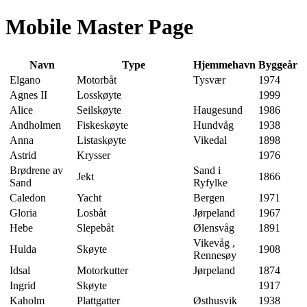
Mobile Master Page
Navn
Type
Hjemmehavn
Byggeår
Elgano
Motorbåt
Tysvær
1974
Agnes II
Losskøyte
1999
Alice
Seilskøyte
Haugesund
1986
Andholmen
Fiskeskøyte
Hundvåg
1938
Anna
Listaskøyte
Vikedal
1898
Astrid
Krysser
1976
Brødrene av
Sand i
Jekt
1866
Sand
Ryfylke
Caledon
Yacht
Bergen
1971
Gloria
Losbåt
Jørpeland
1967
Hebe
Slepebåt
Ølensvåg
1891
Vikevåg ,
Hulda
Skøyte
1908
Rennesøy
Idsal
Motorkutter
Jørpeland
1874
Ingrid
Skøyte
1917
Kaholm
Plattgatter
Østhusvik
1938