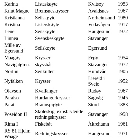
Karina
Listaskøyte
Kvitsøy
1953
Knut Magne
Bremsneskrysser
Avaldsnes
1967
Kristianna
Seilskøyte
Norheimsund
1980
Kristina
Listerskøyte
Vedavågen
1917
Lene
Seilskøyte
Haugesund
1972
Linnea
Svenskeskøyte
Stavanger
Mille av
Seilskøyte
Egersund
Egersund
Maagøy
Krysser
Feøy
1954
Navigatøren.
skyssbåt
Stavanger
1972
Nortun
Seilkutter
Hundvåd
1905
Liereid i
Nyfalken
Krysser
1952
Sveio
Olavson
Kvalfanger
Radøy
1967
Paraiso
Hardangerkrysser
Sagvåg
1945
Parat
Brannsprøyte
Stord
1883
Skoleskip, ex isbrytende
Poseidon II
Stavanger
1958
redningskrysser
Rima I
Fiskebåt
Åkrehamn
1961
RS 81 Hjelm
Redningskrysser
Haugesund
1971
Waage